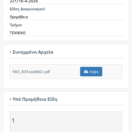
221/16-4-2026
Είδος Διαγωνισμού:
Προμήθεια
Τμήμα:
TEXNIKO
Συνημμένα Αρχεία
583_835cazb6OJ.pdf
Λήψη
Υπό Προμήθεια Είδη
1