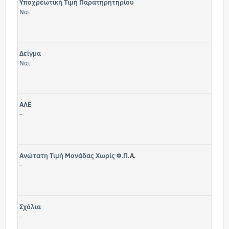
Υποχρεωτική Τιμή Παρατηρητηρίου
Ναι
Δείγμα
Ναι
ΑΛΕ
-
Ανώτατη Τιμή Μονάδας Χωρίς Φ.Π.Α.
-
Σχόλια
-