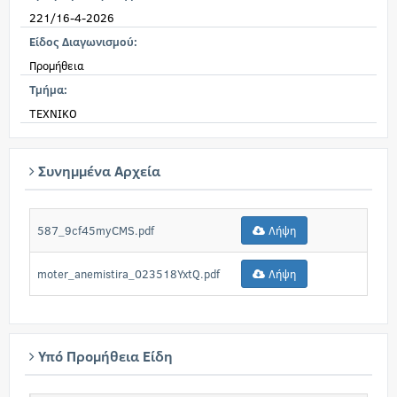
221/16-4-2026
Είδος Διαγωνισμού:
Προμήθεια
Τμήμα:
TEXNIKO
Συνημμένα Αρχεία
587_9cf45myCMS.pdf
Λήψη
moter_anemistira_023518YxtQ.pdf
Λήψη
Υπό Προμήθεια Είδη