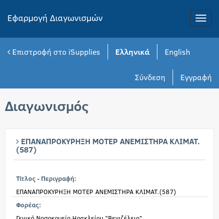
Εφαρμογή Διαγωνισμών
Toggle
naviga
Επιστροφή στο iSupplies
Ελληνικά
English
Σύνδεση
Εγγραφή
Διαγωνισμός
ΕΠΑΝΑΠΡΟΚΥΡΗΞΗ ΜΟΤΕΡ ΑΝΕΜΙΣΤΗΡΑ ΚΛΙΜΑΤ.
(587)
Τίτλος - Περιγραφή:
ΕΠΑΝΑΠΡΟΚΥΡΗΞΗ ΜΟΤΕΡ ΑΝΕΜΙΣΤΗΡΑ ΚΛΙΜΑΤ.(587)
Φορέας:
Γενικό Νοσοκομείο Ηρακλείου "Βενιζέλειο"